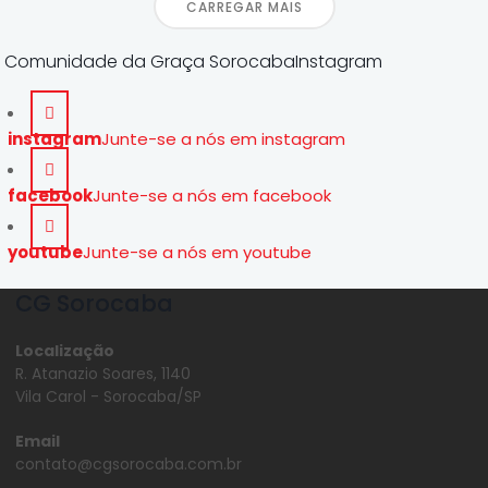
CARREGAR MAIS
Comunidade da Graça SorocabaInstagram
instagram
Junte-se a nós em instagram
facebook
Junte-se a nós em facebook
youtube
Junte-se a nós em youtube
CG Sorocaba
Localização
R. Atanazio Soares, 1140
Vila Carol - Sorocaba/SP
Email
contato@cgsorocaba.com.br