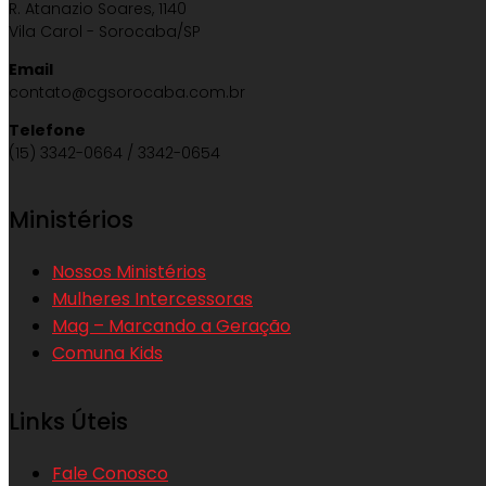
R. Atanazio Soares, 1140
Vila Carol - Sorocaba/SP
Email
contato@cgsorocaba.com.br
Telefone
(15) 3342-0664 / 3342-0654
Ministérios
Nossos Ministérios
Mulheres Intercessoras
Mag – Marcando a Geração
Comuna Kids
Links Úteis
Fale Conosco