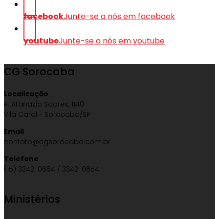
facebook
Junte-se a nós em facebook
youtube
Junte-se a nós em youtube
CG Sorocaba
Localização
R. Atanazio Soares, 1140
Vila Carol - Sorocaba/SP
Email
contato@cgsorocaba.com.br
Telefone
(15) 3342-0664 / 3342-0654
Ministérios