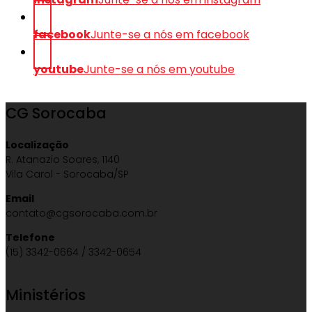
facebook
Junte-se a nós em facebook
youtube
Junte-se a nós em youtube
CG Sorocaba
Localização
R. Atanazio Soares, 1140
Vila Carol - Sorocaba/SP
Email
contato@cgsorocaba.com.br
Telefone
(15) 3342-0664 / 3342-0654
Ministérios