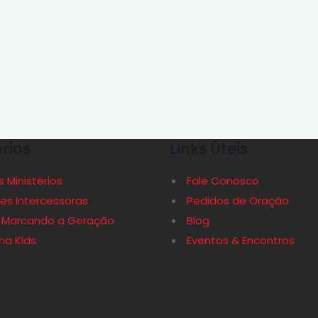
érios
Links Úteis
 Ministérios
Fale Conosco
es Intercessoras
Pedidos de Oração
 Marcando a Geração
Blog
a Kids
Eventos & Encontros