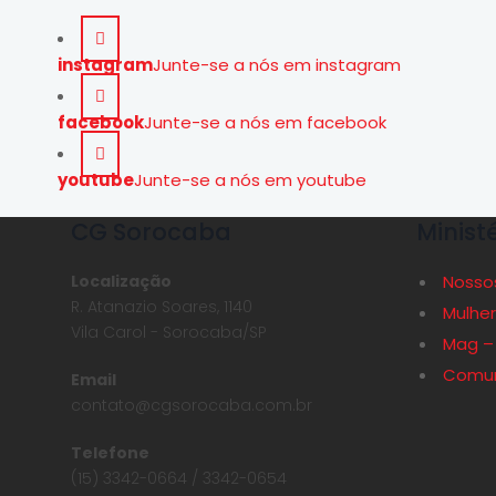
instagram
Junte-se a nós em instagram
facebook
Junte-se a nós em facebook
youtube
Junte-se a nós em youtube
CG Sorocaba
Minist
Localização
Nossos
R. Atanazio Soares, 1140
Mulher
Vila Carol - Sorocaba/SP
Mag –
Comun
Email
contato@cgsorocaba.com.br
Telefone
(15) 3342-0664 / 3342-0654