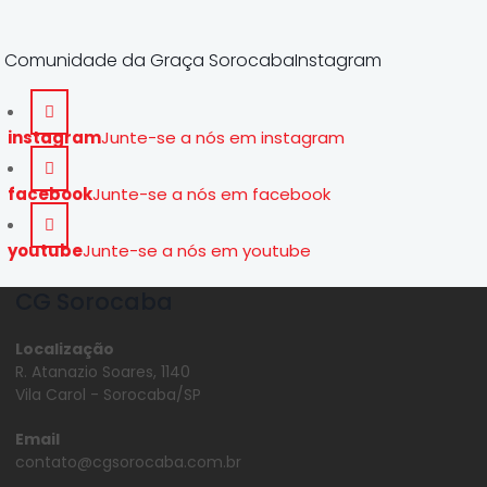
Comunidade da Graça SorocabaInstagram
instagram
Junte-se a nós em instagram
facebook
Junte-se a nós em facebook
youtube
Junte-se a nós em youtube
CG Sorocaba
Localização
R. Atanazio Soares, 1140
Vila Carol - Sorocaba/SP
Email
contato@cgsorocaba.com.br