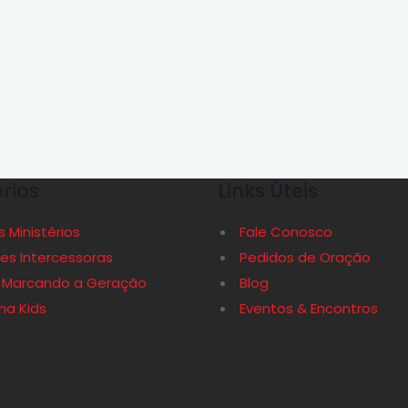
érios
Links Úteis
 Ministérios
Fale Conosco
es Intercessoras
Pedidos de Oração
 Marcando a Geração
Blog
a Kids
Eventos & Encontros