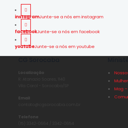
instagram
Junte-se a nós em instagram
facebook
Junte-se a nós em facebook
youtube
Junte-se a nós em youtube
CG Sorocaba
Minist
Localização
Nossos
R. Atanazio Soares, 1140
Mulher
Vila Carol - Sorocaba/SP
Mag –
Comun
Email
contato@cgsorocaba.com.br
Telefone
(15) 3342-0664 / 3342-0654