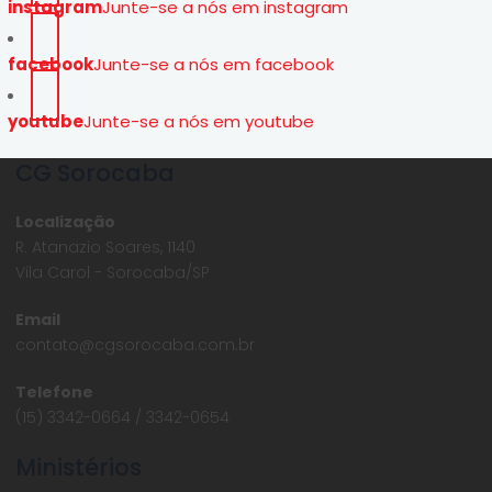
instagram
Junte-se a nós em instagram
facebook
Junte-se a nós em facebook
youtube
Junte-se a nós em youtube
CG Sorocaba
Localização
R. Atanazio Soares, 1140
Vila Carol - Sorocaba/SP
Email
contato@cgsorocaba.com.br
Telefone
(15) 3342-0664 / 3342-0654
Ministérios