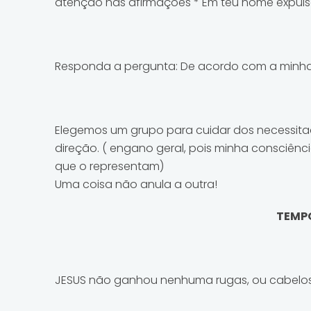
atenção nas afirmações * Em teu nome expuls
Responda a pergunta: De acordo com a minha v
Elegemos um grupo para cuidar dos necessitad
direção. ( engano geral, pois minha consciên
que o representam)
Uma coisa não anula a outra!
TEMPO
JESUS não ganhou nenhuma rugas, ou cabelos b