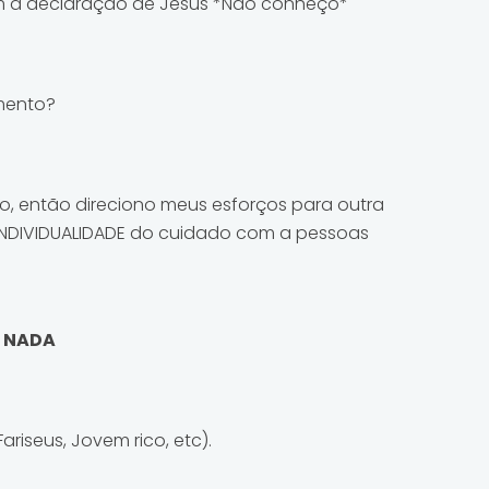
ém a declaração de Jesus *Não conheço*
amento?
o, então direciono meus esforços para outra
 INDIVIDUALIDADE do cuidado com a pessoas
M NADA
iseus, Jovem rico, etc).