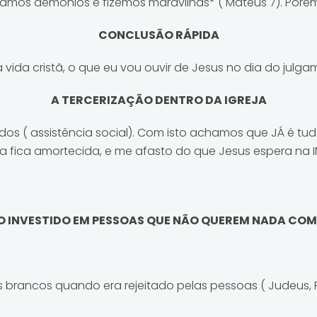
amos demônios e fizemos maravilhas* ( Mateus 7). Por
CONCLUSÃO RÁPIDA
ida cristã, o que eu vou ouvir de Jesus no dia do julg
A TERCERIZAÇÃO DENTRO DA IGREJA
os ( assistência social). Com isto achamos que JÁ é tud
cia fica amortecida, e me afasto do que Jesus espera na
 INVESTIDO EM PESSOAS QUE NÃO QUEREM NADA CO
rancos quando era rejeitado pelas pessoas ( Judeus, Far