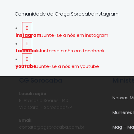
Comunidade da Graça SorocabaInstagram
instagram
Junte-se a nós em instagram
facebook
Junte-se a nós em facebook
youtube
Junte-se a nós em youtube
CG Sorocaba
Minist
Localização
Nossos Mi
R. Atanazio Soares, 1140
Vila Carol - Sorocaba/SP
Mulheres 
Email
Mag – Ma
contato@cgsorocaba.com.br