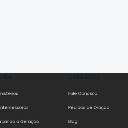
érios
Links Úteis
nistérios
Fale Conosco
Intercessoras
Pedidos de Oração
rcando a Geração
Blog