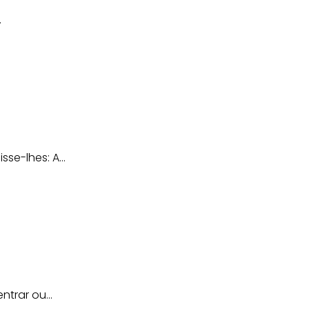
.
e-lhes: A...
trar ou...