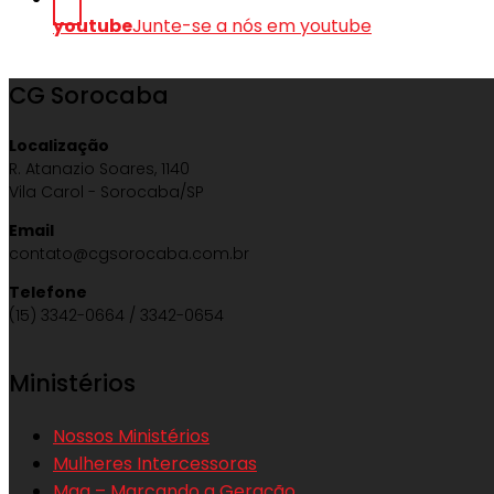
youtube
Junte-se a nós em youtube
CG Sorocaba
Localização
R. Atanazio Soares, 1140
Vila Carol - Sorocaba/SP
Email
contato@cgsorocaba.com.br
Telefone
(15) 3342-0664 / 3342-0654
Ministérios
Nossos Ministérios
Mulheres Intercessoras
Mag – Marcando a Geração