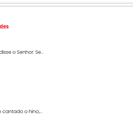
ades
isse o Senhor: Se...
cantado o hino,...