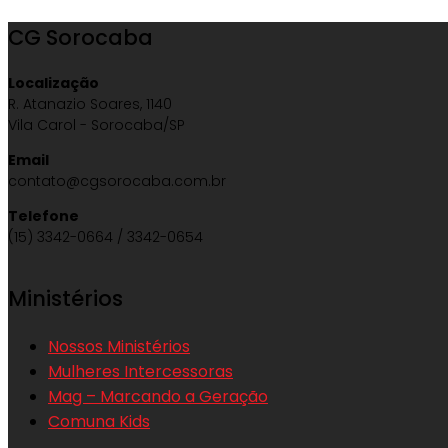
CG Sorocaba
Localização
R. Atanazio Soares, 1140
Vila Carol - Sorocaba/SP
Email
contato@cgsorocaba.com.br
Telefone
(15) 3342-0664 / 3342-0654
Ministérios
Nossos Ministérios
Mulheres Intercessoras
Mag – Marcando a Geração
Comuna Kids